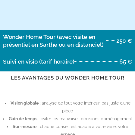
Wonder Home Tour (avec visite en
250 €
présentiel en Sarthe ou en distanciel)
Suivi en visio (tarif horaire)
65 €
LES AVANTAGES DU WONDER HOME TOUR
Vision globale
: analyse de tout votre intérieur, pas juste d’une
pièce
Gain de temps
: éviter les mauvaises décisions d’aménagement
Sur-mesure
: chaque conseil est adapté à votre vie et votre
espace