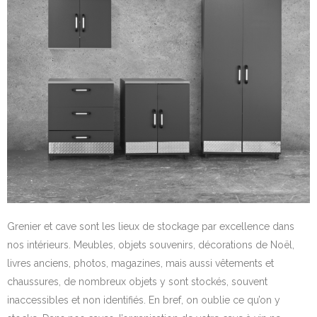
Grenier et cave sont les lieux de stockage par excellence dans
nos intérieurs. Meubles, objets souvenirs, décorations de Noël,
livres anciens, photos, magazines, mais aussi vêtements et
chaussures, de nombreux objets y sont stockés, souvent
inaccessibles et non identifiés. En bref, on oublie ce qu’on y